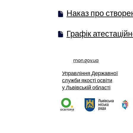
Наказ про створен
Графік атестаційно
mon.gov.ua
Управління Державної
служби якості освіти
у Львівській області