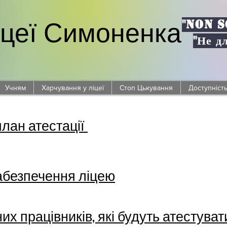
"NON S
іцеї Симоненка
"Не д
Учням
Харчування у ліцеї
Стоп Цькування
Доступніст
лан атестації
абезпечення ліцею
их працівників, які будуть атестувати