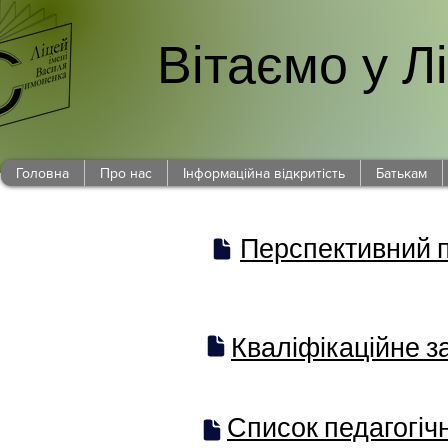
Вітаємо у Л
Головна
Про нас
Інформаційна відкритість
Батькам
Перспективний п
Кваліфікаційне з
Список педагогічн