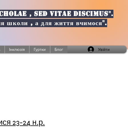
CHOLAE , SED VITAE DISCIMUS".
ля школи , а для життя вчимося".
Увійти
ь
Інклюзія
Гуртки
Блог
ся 23-24 н.р.