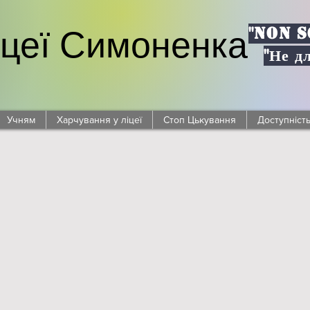
"NON S
іцеї Симоненка
"Не д
Учням
Харчування у ліцеї
Стоп Цькування
Доступніст