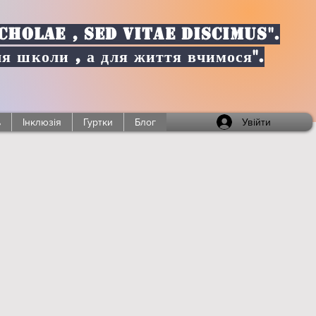
CHOLAE , SED VITAE DISCIMUS".
ля школи , а для життя вчимося".
Увійти
ь
Інклюзія
Гуртки
Блог