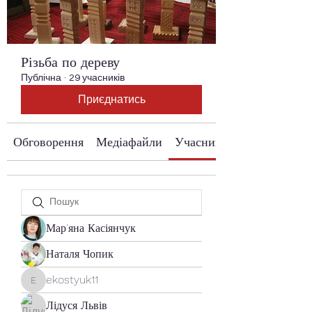
Різьба по дереву
Публічна
·
29 учасників
Приєднатись
Обговорення
Медіафайли
Учасники
Мар'яна Касіянчук
Наталя Чопик
ekostyuk11
ekostyuk11
Лідуся Львів