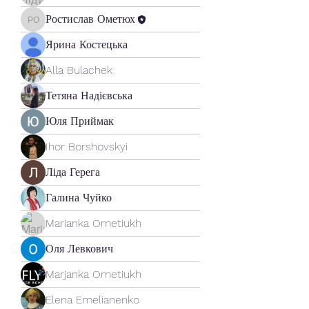
Ростислав Ометюх
Ростислав Ометюх
Ярина Костецька
Alla Bulachek
Тетяна Надієвська
Юля Приймак
Ihor Borshovskyi
Ліда Герега
Галина Чуйко
Marianka Ometiukh
Оля Левкович
Marjanka Ometiukh
Elena Emelianenko