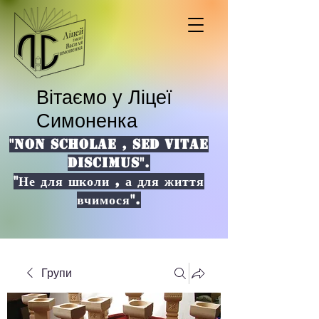
Вітаємо у Ліцеї
Симоненка
"NON SCHOLAE , SED VITAE
DISCIMUS".
"Не для школи , а для життя
вчимося".
Групи