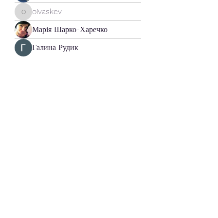
oivaskev
oivaskev
Марія Шарко-Харечко
Галина Рудик
Ольга Прийма Садова
mon.gov.ua
Управління Державної
служби якості освіти
у Львівській області
Контакти:
Україна, Львівська
область, м.Львів,
Франківський район, вул.