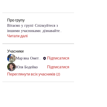
Про групу
Вітаємо у групі! Спілкуйтеся з
іншими учасниками, дізнавайте
...
Читати далі
Учасники
Мар'яна Ометюх
Підписатися
Юля Бодейко
Підписатися
Переглянути всіх учасників (2)
mon.gov.ua