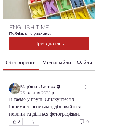
ENGLISH TIME
Публічна
·
2 учасники
Приєднатись
Обговорення
Медіафайли
Файли
Мар'яна Ометюх
25 жовтня 2023 р.
Вітаємо у групі! Спілкуйтеся з 
іншими учасниками, дізнавайтеся 
новини та діліться фотографіями.
0
0