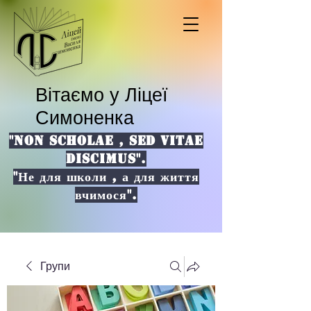
Вітаємо у Ліцеї
Симоненка
"NON SCHOLAE , SED VITAE
DISCIMUS".
"Не для школи , а для життя
вчимося".
Групи