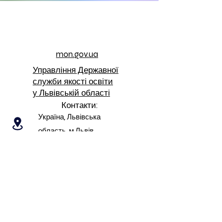
mon.gov.ua
Управління Державної
служби якості освіти
у Львівській області
Контакти:
Україна, Львівська
область, м.Львів,
Франківський район, вул.
В.Симоненка, 6
nvk.symonenko@gmail.com
263-22-57