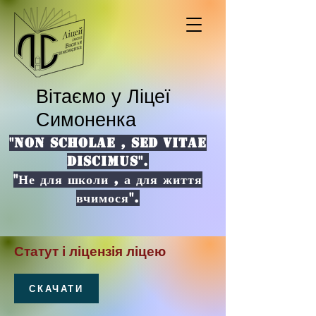
Вітаємо у Ліцеї
Симоненка
"NON SCHOLAE , SED VITAE
DISCIMUS".
"Не для школи , а для життя
вчимося".
Статут і ліцензія ліцею
СКАЧАТИ