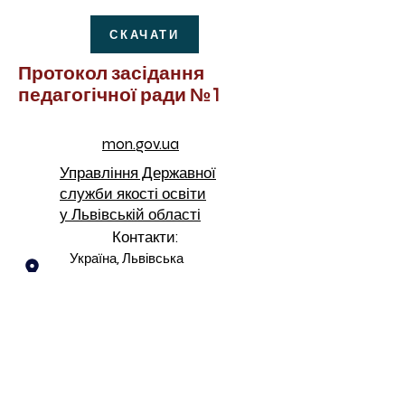
СКАЧАТИ
Протокол засідання
педагогічної ради №1
mon.gov.ua
Управління Державної
служби якості освіти
у Львівській області
Контакти:
Україна, Львівська
область, м.Львів,
Франківський район, вул.
В.Симоненка, 6
nvk.symonenko@gmail.com
263-22-57