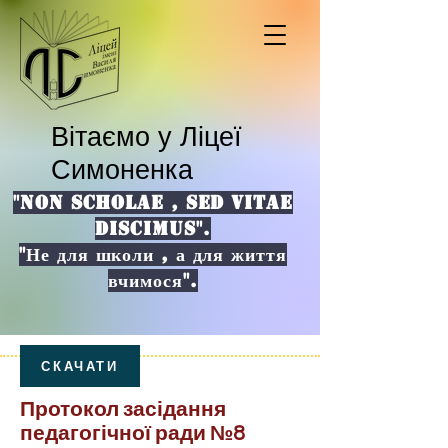
Вітаємо у Ліцеї
Симоненка
"NON SCHOLAE , SED VITAE
DISCIMUS".
"Не для школи , а для життя
вчимося".
СКАЧАТИ
Протокол засідання
педагогічної ради №8